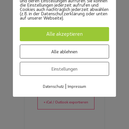
und deren Einstellungen aufrufen. Sie können
die Einstellungen jederzeit aufrufen und
Cookies auch nachträglich jederzeit abwählen
KATEGORIE
(z.B. in der Datenschutzerklärung oder unten
auf unserer Webseite).
Göttingen
Laufen
Alle akzeptieren
Alle ablehnen
Einstellungen
+ Zu Google Kalender hinzufügen
|
Datenschutz
Impressum
+ iCal / Outlook exportieren