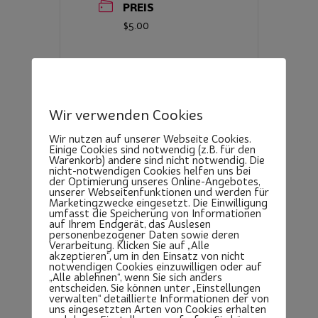
PREIS
$5.00
WEITERE
INFORMATIONEN
Anmeldung
Wir verwenden Cookies
Wir nutzen auf unserer Webseite Cookies.
STANDORT
Einige Cookies sind notwendig (z.B. für den
Warenkorb) andere sind nicht notwendig. Die
nicht-notwendigen Cookies helfen uns bei
der Optimierung unseres Online-Angebotes,
unserer Webseitenfunktionen und werden für
Marketingzwecke eingesetzt. Die Einwilligung
umfasst die Speicherung von Informationen
auf Ihrem Endgerät, das Auslesen
personenbezogener Daten sowie deren
Verarbeitung. Klicken Sie auf „Alle
akzeptieren“, um in den Einsatz von nicht
Sportpark
notwendigen Cookies einzuwilligen oder auf
„Alle ablehnen“, wenn Sie sich anders
Jahnstadion
entscheiden. Sie können unter „Einstellungen
Sandweg 7, 37083
verwalten“ detaillierte Informationen der von
uns eingesetzten Arten von Cookies erhalten
Göttingen