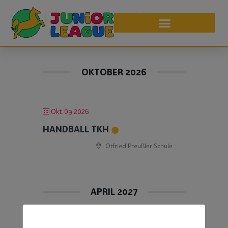
Handball
OKTOBER 2026
Okt. 09 2026
HANDBALL TKH
Otfried Preußler Schule
APRIL 2027