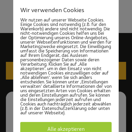
Apr. 23 2027
Wir verwenden Cookies
HANDBALL TKH
Wir nutzen auf unserer Webseite Cookies.
Otfried Preußler Schule
Einige Cookies sind notwendig (z.B. für den
Warenkorb) andere sind nicht notwendig. Die
nicht-notwendigen Cookies helfen uns bei
der Optimierung unseres Online-Angebotes,
unserer Webseitenfunktionen und werden für
Marketingzwecke eingesetzt. Die Einwilligung
umfasst die Speicherung von Informationen
auf Ihrem Endgerät, das Auslesen
personenbezogener Daten sowie deren
Verarbeitung. Klicken Sie auf „Alle
akzeptieren“, um in den Einsatz von nicht
IMPRESSUM
DATENSCHUTZ
notwendigen Cookies einzuwilligen oder auf
„Alle ablehnen“, wenn Sie sich anders
entscheiden. Sie können unter „Einstellungen
verwalten“ detaillierte Informationen der von
uns eingesetzten Arten von Cookies erhalten
und deren Einstellungen aufrufen. Sie können
die Einstellungen jederzeit aufrufen und
Cookies auch nachträglich jederzeit abwählen
(z.B. in der Datenschutzerklärung oder unten
auf unserer Webseite).
Alle akzeptieren