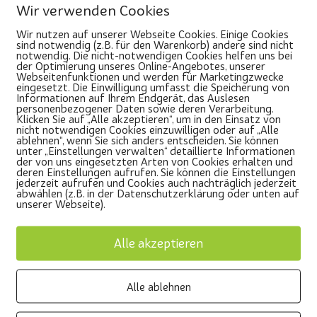
Wir verwenden Cookies
Wir nutzen auf unserer Webseite Cookies. Einige Cookies
sind notwendig (z.B. für den Warenkorb) andere sind nicht
notwendig. Die nicht-notwendigen Cookies helfen uns bei
der Optimierung unseres Online-Angebotes, unserer
Webseitenfunktionen und werden für Marketingzwecke
eingesetzt. Die Einwilligung umfasst die Speicherung von
Informationen auf Ihrem Endgerät, das Auslesen
personenbezogener Daten sowie deren Verarbeitung.
Klicken Sie auf „Alle akzeptieren“, um in den Einsatz von
nicht notwendigen Cookies einzuwilligen oder auf „Alle
ablehnen“, wenn Sie sich anders entscheiden. Sie können
unter „Einstellungen verwalten“ detaillierte Informationen
der von uns eingesetzten Arten von Cookies erhalten und
deren Einstellungen aufrufen. Sie können die Einstellungen
jederzeit aufrufen und Cookies auch nachträglich jederzeit
abwählen (z.B. in der Datenschutzerklärung oder unten auf
unserer Webseite).
insgesamt 120 Schüler*innen ging die Junior League Basket
Alle akzeptieren
 Hannover gibt es Turniere an Schulen in Göttingen, Osnabr
 beim Auftakt die Spielerinnen der TKH […]
Alle ablehnen