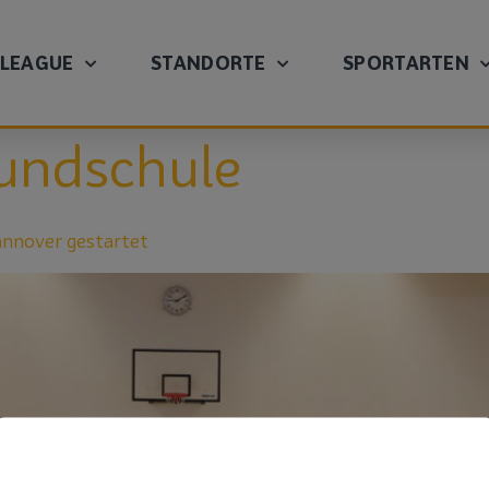
 LEAGUE
STANDORTE
SPORTARTEN
undschule
annover gestartet