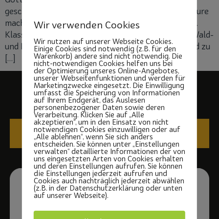
geschnürt und ab ins Abenteuer! Beim Wald Adventure
machten sich insgesamt rund 140 Kinder der 1. und 2.
Wir verwenden Cookies
Klassen auf den Weg, um gemeinsam mit unserem Wald-
Wir nutzen auf unserer Webseite Cookies.
und Naturexperten Jan Schober den Göttinger Wald zu
Einige Cookies sind notwendig (z.B. für den
Warenkorb) andere sind nicht notwendig. Die
[…]
nicht-notwendigen Cookies helfen uns bei
der Optimierung unseres Online-Angebotes,
unserer Webseitenfunktionen und werden für
Marketingzwecke eingesetzt. Die Einwilligung
umfasst die Speicherung von Informationen
auf Ihrem Endgerät, das Auslesen
personenbezogener Daten sowie deren
Verarbeitung. Klicken Sie auf „Alle
akzeptieren“, um in den Einsatz von nicht
notwendigen Cookies einzuwilligen oder auf
IMPRESSUM
DATENSCHUTZ
„Alle ablehnen“, wenn Sie sich anders
entscheiden. Sie können unter „Einstellungen
verwalten“ detaillierte Informationen der von
uns eingesetzten Arten von Cookies erhalten
und deren Einstellungen aufrufen. Sie können
die Einstellungen jederzeit aufrufen und
Cookies auch nachträglich jederzeit abwählen
(z.B. in der Datenschutzerklärung oder unten
auf unserer Webseite).