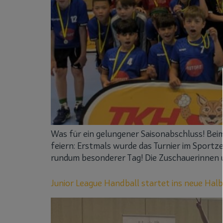
Was für ein gelungener Saisonabschluss! Beim
feiern: Erstmals wurde das Turnier im Sport
rundum besonderer Tag! Die Zuschauerinnen u
Junior League Handball startet ins neue Halb