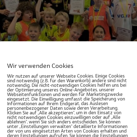
Wir verwenden Cookies
Wir nutzen auf unserer Webseite Cookies. Einige Cookies
sind notwendig (z.B. für den Warenkorb) andere sind nicht
 diesjährigen Abschlussturnier der Junior League Niedersa
notwendig. Die nicht-notwendigen Cookies helfen uns bei
zentrum Vinnhorst ausgetragen und ebenso erstmals nahmen 
der Optimierung unseres Online-Angebotes, unserer
Webseitenfunktionen und werden für Marketingzwecke
nd Zuschauer konnten sich über zahlreiche spannende und 
eingesetzt. Die Einwilligung umfasst die Speicherung von
Informationen auf Ihrem Endgerät, das Auslesen
personenbezogener Daten sowie deren Verarbeitung.
jahr
Klicken Sie auf „Alle akzeptieren“, um in den Einsatz von
nicht notwendigen Cookies einzuwilligen oder auf „Alle
ablehnen“, wenn Sie sich anders entscheiden. Sie können
unter „Einstellungen verwalten“ detaillierte Informationen
der von uns eingesetzten Arten von Cookies erhalten und
deren Einstellungen aufrufen. Sie können die Einstellungen