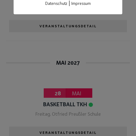
|
Datenschutz
Impressum
Freitag
,
Otfried Preußler Schule
VERANSTALTUNGSDETAIL
MAI 2027
28
MAI
BASKETBALL TKH
Freitag
,
Otfried Preußler Schule
VERANSTALTUNGSDETAIL