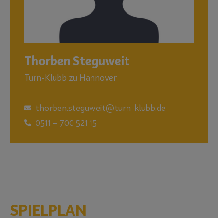
Thorben Steguweit
Turn-Klubb zu Hannover
thorben.steguweit@turn-klubb.de
0511 – 700 521 15
SPIELPLAN