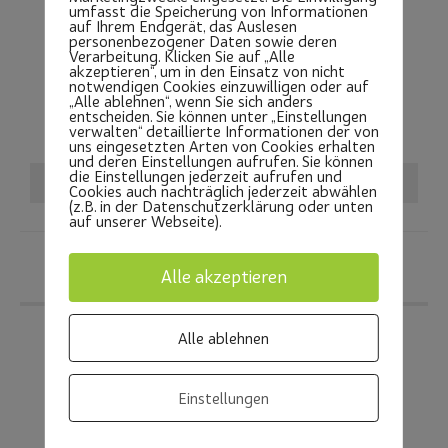
umfasst die Speicherung von Informationen
auf Ihrem Endgerät, das Auslesen
personenbezogener Daten sowie deren
03
DEZ.
Verarbeitung. Klicken Sie auf „Alle
akzeptieren“, um in den Einsatz von nicht
notwendigen Cookies einzuwilligen oder auf
FUSSBALL TKH
„Alle ablehnen“, wenn Sie sich anders
entscheiden. Sie können unter „Einstellungen
Donnerstag
,
Otfried Preußler Schule
verwalten“ detaillierte Informationen der von
uns eingesetzten Arten von Cookies erhalten
und deren Einstellungen aufrufen. Sie können
die Einstellungen jederzeit aufrufen und
VERANSTALTUNGSDETAIL
Cookies auch nachträglich jederzeit abwählen
(z.B. in der Datenschutzerklärung oder unten
auf unserer Webseite).
Alle akzeptieren
APRIL 2027
Alle ablehnen
Einstellungen
23
APR.
HANDBALL TKH